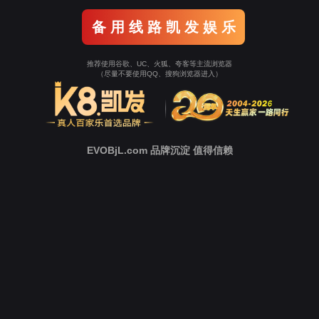
备 用 线 路 凯 发 娱 乐
推荐使用谷歌、UC、火狐、夸客等主流浏览器
（尽量不要使用QQ、搜狗浏览器进入）
EVOBjL.com 品牌沉淀 值得信赖