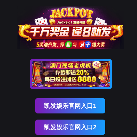
凯发娱乐官网入口1
凯发娱乐官网入口2