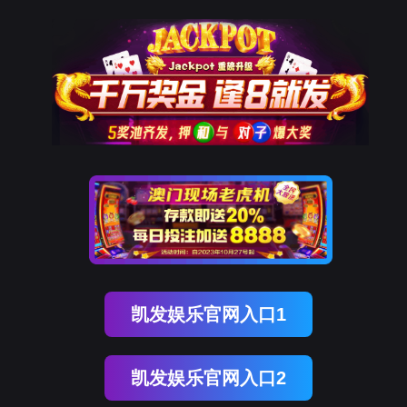
凯发娱乐官网入口1
凯发娱乐官网入口2