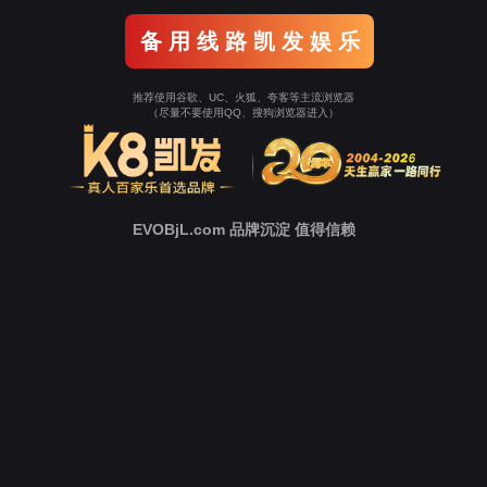
备 用 线 路 凯 发 娱 乐
推荐使用谷歌、UC、火狐、夸客等主流浏览器
（尽量不要使用QQ、搜狗浏览器进入）
EVOBjL.com 品牌沉淀 值得信赖