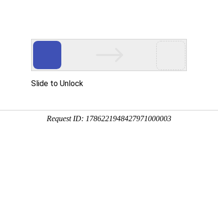
案
关于易币付(中国)
合作伙伴
服务支持
产品中心
加入对比