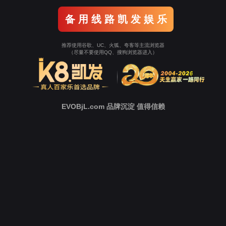
备 用 线 路 凯 发 娱 乐
推荐使用谷歌、UC、火狐、夸客等主流浏览器
（尽量不要使用QQ、搜狗浏览器进入）
EVOBjL.com 品牌沉淀 值得信赖